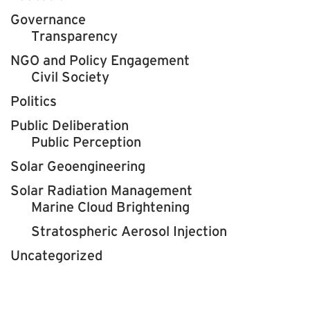
Governance
Transparency
NGO and Policy Engagement
Civil Society
Politics
Public Deliberation
Public Perception
Solar Geoengineering
Solar Radiation Management
Marine Cloud Brightening
Stratospheric Aerosol Injection
Uncategorized