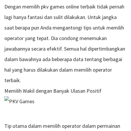
Dengan memilih pkv games online terbaik tidak pernah
lagi hanya fantasi dan sulit dilakukan. Untuk jangka
saat berapa pun Anda mengantongi tips untuk memilih
operator yang tepat. Dia condong menemukan
jawabannya secara efektif. Semua hal dipertimbangkan
dalam bawahnya ada beberapa data tentang berbagai
hal yang harus dilakukan dalam memilih operator
terbaik.
Memilih Wakil dengan Banyak Ulasan Positif
Tip utama dalam memilih operator dalam permainan