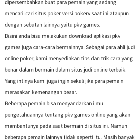
dipersembahkan buat para pemain yang sedang
mencari-cari situs poker versi pokerv saat ini ataupun
dengan sebutan lainnya yaitu pkv games.
Disini anda bisa melakukan download aplikasi pkv
games juga cara-cara bermainnya. Sebagai para ahli judi
online poker, kami menyediakan tips dan trik cara yang
benar dalam bermain dalam situs judi online terbaik.
Yang intinya kami juga ingin sekali jika para pemain
merasakan kemenangan besar.
Beberapa pemain bisa menyandarkan ilmu
pengetahuannya tentang pkv games online yang akan
membantunya pada saat bermain di situs ini. Namun
beberapa pemain lainnya tidak seperti itu. Masih banyak