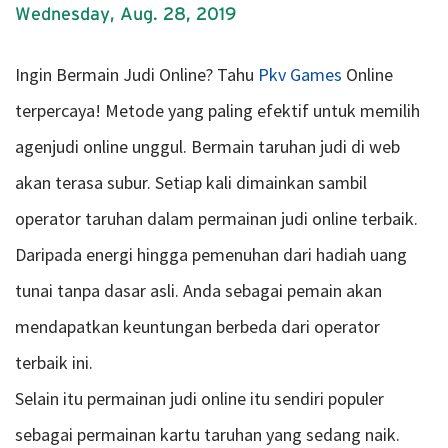
Wednesday, Aug. 28, 2019
Ingin Bermain Judi Online? Tahu
Pkv Games
Online
terpercaya! Metode yang paling efektif untuk memilih
agenjudi online unggul. Bermain taruhan judi di web
akan terasa subur. Setiap kali dimainkan sambil
operator taruhan dalam permainan judi online terbaik.
Daripada energi hingga pemenuhan dari hadiah uang
tunai tanpa dasar asli. Anda sebagai pemain akan
mendapatkan keuntungan berbeda dari operator
terbaik ini.
Selain itu permainan judi online itu sendiri populer
sebagai permainan kartu taruhan yang sedang naik.